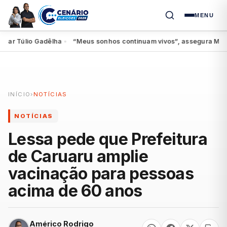
MENU
r Túlio Gadêlha
“Meus sonhos continuam vivos”, assegura Miguel ao
●
INÍCIO
›
NOTÍCIAS
NOTÍCIAS
Lessa pede que Prefeitura
de Caruaru amplie
vacinação para pessoas
acima de 60 anos
Américo Rodrigo