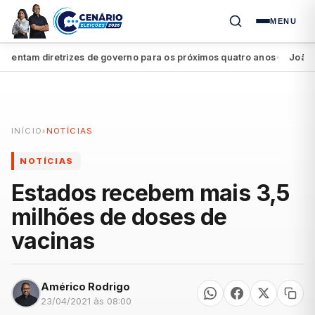
MENU
ntam diretrizes de governo para os próximos quatro anos
João Camp
●
INÍCIO
›
NOTÍCIAS
NOTÍCIAS
Estados recebem mais 3,5
milhões de doses de
vacinas
Américo Rodrigo
23/04/2021 às 08:00