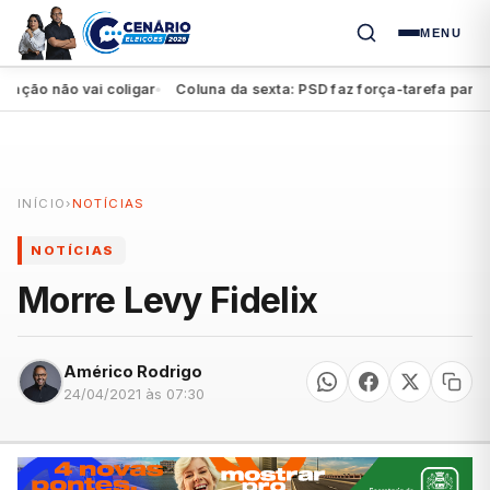
MENU
ão não vai coligar
Coluna da sexta: PSD faz força-tarefa para imp
●
INÍCIO
›
NOTÍCIAS
NOTÍCIAS
Morre Levy Fidelix
Américo Rodrigo
24/04/2021 às 07:30