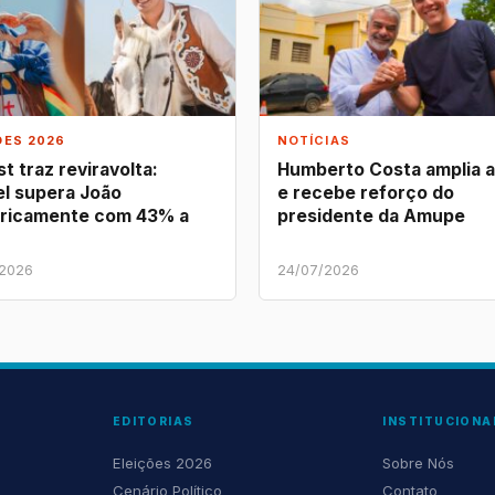
ÕES 2026
NOTÍCIAS
t traz reviravolta:
Humberto Costa amplia 
l supera João
e recebe reforço do
ricamente com 43% a
presidente da Amupe
/2026
24/07/2026
EDITORIAS
INSTITUCIONA
Eleições 2026
Sobre Nós
Cenário Político
Contato