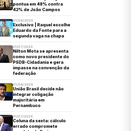
pontua em 48% contra
42% de João Campos
01/08/2026
Exclusivo | Raquel escolhe
Eduardo da Fonte para a
segunda vaga na chapa
31/07/2026
Nilton Mota se apresenta
como novo presidente do
PSDB-Cidadania e gera
impasse na convenção da
federação
01/08/2026
União Brasil decide não
integrar coligação
majoritária em
Pernambuco
31/07/2026
Coluna da sexta: cálculo
errado compromete