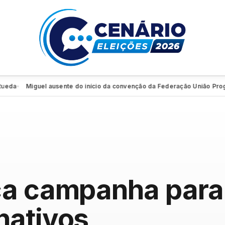
Miguel ausente do início da convenção da Federação União Progressi
ça campanha para 
nativos