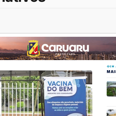
EM 
MAI