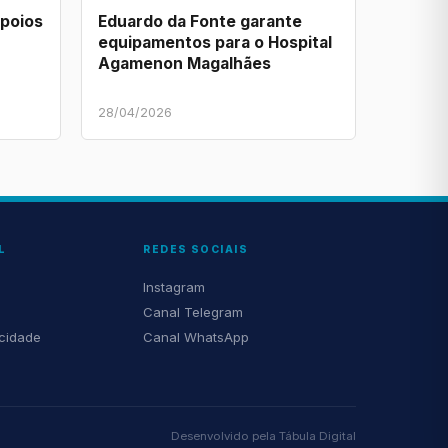
apoios
Eduardo da Fonte garante
equipamentos para o Hospital
Agamenon Magalhães
28/04/2026
L
REDES SOCIAIS
Instagram
Canal Telegram
acidade
Canal WhatsApp
Desenvolvido pela
Tábula Digital