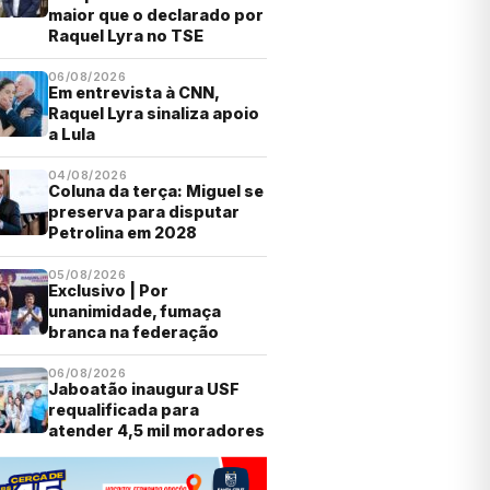
maior que o declarado por
Raquel Lyra no TSE
06/08/2026
Em entrevista à CNN,
Raquel Lyra sinaliza apoio
a Lula
04/08/2026
Coluna da terça: Miguel se
preserva para disputar
Petrolina em 2028
05/08/2026
Exclusivo | Por
unanimidade, fumaça
branca na federação
06/08/2026
Jaboatão inaugura USF
requalificada para
atender 4,5 mil moradores