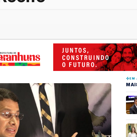
EM 
MAI