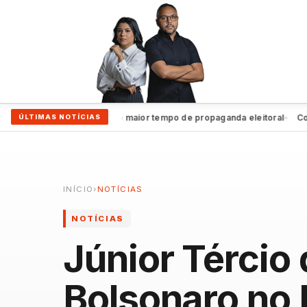
João Campos garante maior tempo de propaganda eleitoral
Coluna 
ÚLTIMAS NOTÍCIAS
●
INÍCIO
›
NOTÍCIAS
NOTÍCIAS
Júnior Tércio 
Bolsonaro no 