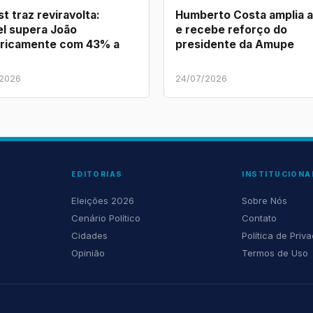
t traz reviravolta:
Humberto Costa amplia 
l supera João
e recebe reforço do
ricamente com 43% a
presidente da Amupe
/2026
24/07/2026
EDITORIAS
INSTITUCIONA
Eleições 2026
Sobre Nós
Cenário Político
Contato
Cidades
Política de Priv
Opinião
Termos de Uso