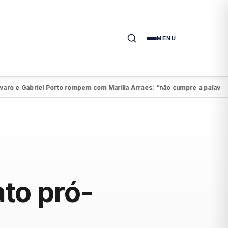
MENU
e Gabriel Porto rompem com Marília Arraes: “não cumpre a palavra”
A
●
ato pró-