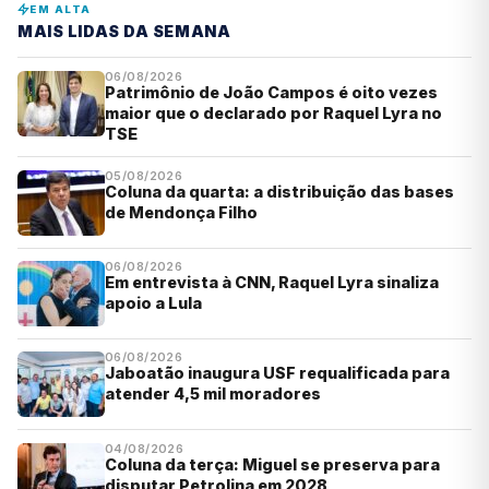
EM ALTA
MAIS LIDAS DA SEMANA
06/08/2026
Patrimônio de João Campos é oito vezes
maior que o declarado por Raquel Lyra no
TSE
05/08/2026
Coluna da quarta: a distribuição das bases
de Mendonça Filho
06/08/2026
Em entrevista à CNN, Raquel Lyra sinaliza
apoio a Lula
06/08/2026
Jaboatão inaugura USF requalificada para
atender 4,5 mil moradores
04/08/2026
Coluna da terça: Miguel se preserva para
disputar Petrolina em 2028