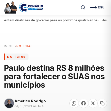
MENU
ntam diretrizes de governo para os próximos quatro anos
João Camp
●
INÍCIO
›
NOTÍCIAS
NOTÍCIAS
Paulo destina R$ 8 milhões
para fortalecer o SUAS nos
municípios
Américo Rodrigo
04/05/2021 às 14:45