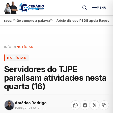
MENU
aes: “não cumpre a palavra”
Aécio diz que PSDB apoia Raquel, mas 
●
INÍCIO
›
NOTÍCIAS
NOTÍCIAS
Servidores do TJPE
paralisam atividades nesta
quarta (16)
Américo Rodrigo
15/06/2021 às 20:00