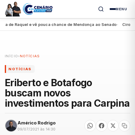
MENU
ça de Raquel e vê pouca chance de Mendonça ao Senado
Ciro diz q
●
INÍCIO
›
NOTÍCIAS
NOTÍCIAS
Eriberto e Botafogo
buscam novos
investimentos para Carpina
Américo Rodrigo
09/07/2021 às 14:30