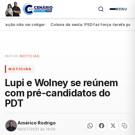
MENU
ão não vai coligar
Coluna da sexta: PSD faz força-tarefa para imp
●
INÍCIO
›
NOTÍCIAS
NOTÍCIAS
Lupi e Wolney se reúnem
com pré-candidatos do
PDT
Américo Rodrigo
09/07/2021 às 14:00