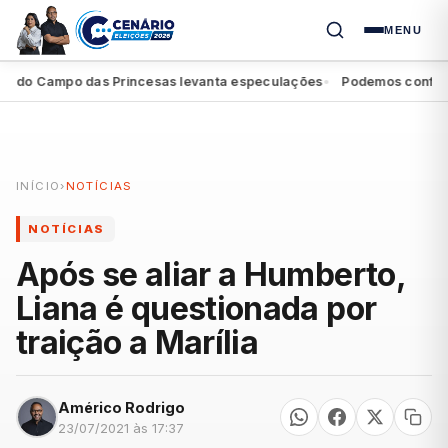
MENU
 do Campo das Princesas levanta especulações
Podemos confirma 
●
INÍCIO
›
NOTÍCIAS
NOTÍCIAS
Após se aliar a Humberto,
Liana é questionada por
traição a Marília
Américo Rodrigo
23/07/2021 às 17:37