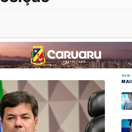
EM 
MAI