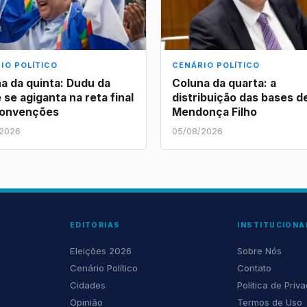
IO POLÍTICO
CENÁRIO POLÍTICO
a da quinta: Dudu da
Coluna da quarta: a
 se agiganta na reta final
distribuição das bases d
convenções
Mendonça Filho
/2026
05/08/2026
EDITORIAS
INSTITUCIONA
Eleições 2026
Sobre Nós
Cenário Político
Contato
Cidades
Política de Priv
Opinião
Termos de Uso