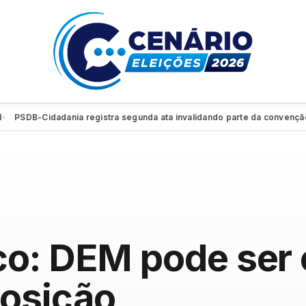
B-Cidadania registra segunda ata invalidando parte da convenção e reti
co: DEM pode ser o
posição