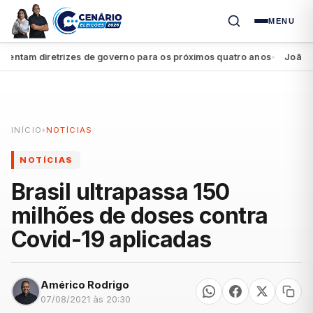
MENU
tam diretrizes de governo para os próximos quatro anos
João Camp
●
INÍCIO
›
NOTÍCIAS
NOTÍCIAS
Brasil ultrapassa 150
milhões de doses contra
Covid-19 aplicadas
Américo Rodrigo
07/08/2021 às 20:30