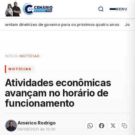
MENU
entam diretrizes de governo para os próximos quatro anos
João Cam
●
INÍCIO
›
NOTÍCIAS
NOTÍCIAS
Atividades econômicas
avançam no horário de
funcionamento
Américo Rodrigo
09/08/2021 às 12:30