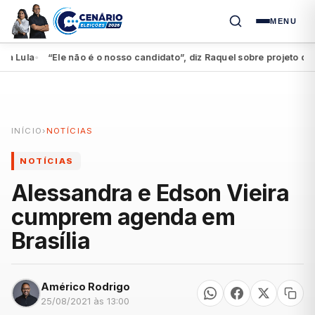
MENU
Lula
“Ele não é o nosso candidato”, diz Raquel sobre projeto de 
●
INÍCIO
›
NOTÍCIAS
NOTÍCIAS
Alessandra e Edson Vieira
cumprem agenda em
Brasília
Américo Rodrigo
25/08/2021 às 13:00