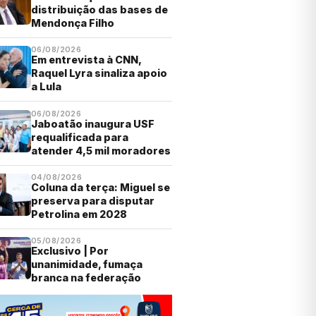
distribuição das bases de
Mendonça Filho
06/08/2026
Em entrevista à CNN,
Raquel Lyra sinaliza apoio
a Lula
06/08/2026
Jaboatão inaugura USF
requalificada para
atender 4,5 mil moradores
04/08/2026
Coluna da terça: Miguel se
preserva para disputar
Petrolina em 2028
05/08/2026
Exclusivo | Por
unanimidade, fumaça
branca na federação