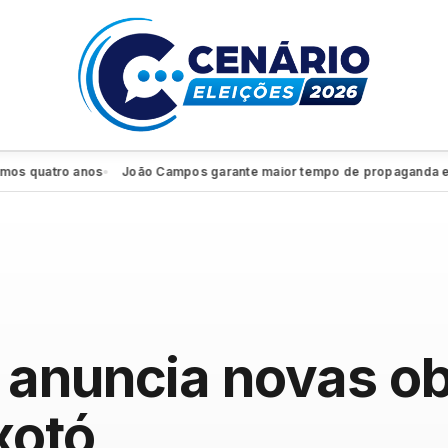
tro anos
João Campos garante maior tempo de propaganda eleitoral
●
●
anuncia novas ob
xotó