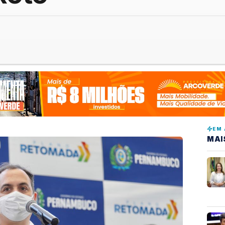
EM 
MAI