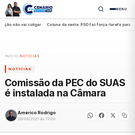
MENU
 não vai coligar
Coluna da sexta: PSD faz força-tarefa para impul
●
INÍCIO
›
NOTÍCIAS
NOTÍCIAS
Comissão da PEC do SUAS
é instalada na Câmara
Américo Rodrigo
28/09/2021 às 17:00