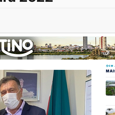
EM 
MAI