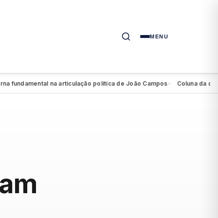
MENU
undamental na articulação política de João Campos
Coluna da quarta: 
●
iam