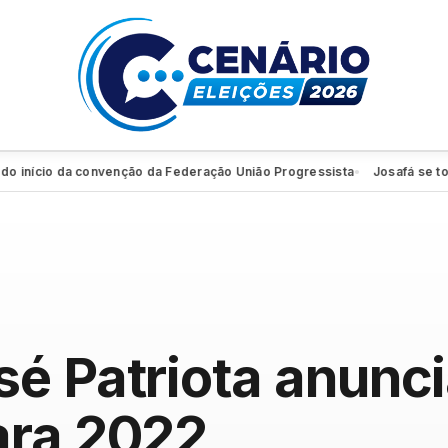
ício da convenção da Federação União Progressista
Josafá se torna f
●
sé Patriota anunc
ara 2022