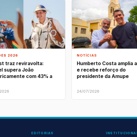
ÕES 2026
NOTÍCIAS
t traz reviravolta:
Humberto Costa amplia 
l supera João
e recebe reforço do
ricamente com 43% a
presidente da Amupe
/2026
24/07/2026
EDITORIAS
INSTITUCIONA