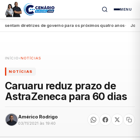
MENU
entam diretrizes de governo para os próximos quatro anos
João Cam
●
INÍCIO
›
NOTÍCIAS
NOTÍCIAS
Caruaru reduz prazo de
AstraZeneca para 60 dias
Américo Rodrigo
03/11/2021 às 19:40