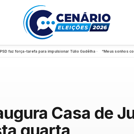
z força-tarefa para impulsionar Túlio Gadêlha
“Meus sonhos continuam
●
augura Casa de Ju
ta quarta