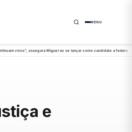
MENU
 vivos”, assegura Miguel ao se lançar como candidato a federal
PSDB
●
stiça e