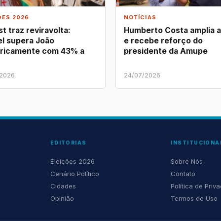
ÕES 2026
NOTÍCIAS
t traz reviravolta:
Humberto Costa amplia 
l supera João
e recebe reforço do
ricamente com 43% a
presidente da Amupe
/2026
24/07/2026
EDITORIAS
INSTITUCIONA
Eleições 2026
Sobre Nós
Cenário Político
Contato
Cidades
Política de Priv
Opinião
Termos de Uso