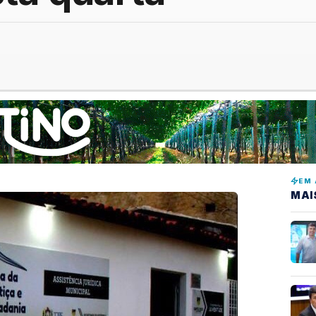
EM 
MAI