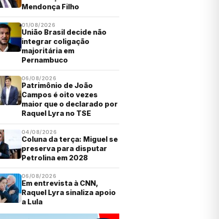
Mendonça Filho
01/08/2026
União Brasil decide não
integrar coligação
majoritária em
Pernambuco
06/08/2026
Patrimônio de João
Campos é oito vezes
maior que o declarado por
Raquel Lyra no TSE
04/08/2026
Coluna da terça: Miguel se
preserva para disputar
Petrolina em 2028
06/08/2026
Em entrevista à CNN,
Raquel Lyra sinaliza apoio
a Lula