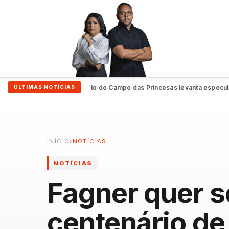
 PE
Encontro no Palácio do Campo das Princesas levanta especulaçõ
ÚLTIMAS NOTÍCIAS
●
INÍCIO
›
NOTÍCIAS
NOTÍCIAS
Fagner quer s
centenário de