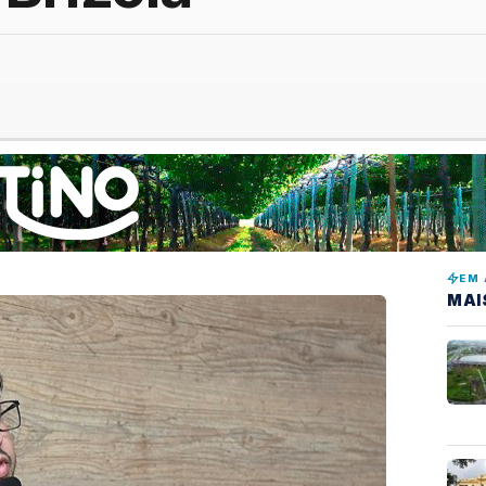
EM 
MAI