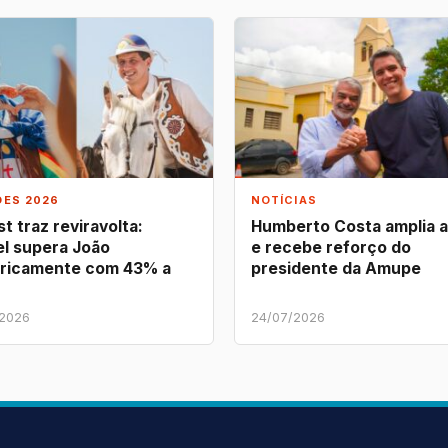
ÕES 2026
NOTÍCIAS
t traz reviravolta:
Humberto Costa amplia 
l supera João
e recebe reforço do
ricamente com 43% a
presidente da Amupe
/2026
24/07/2026