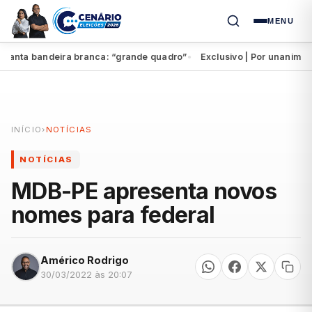
MENU
anta bandeira branca: “grande quadro”
Exclusivo | Por unanimidade
●
INÍCIO
›
NOTÍCIAS
NOTÍCIAS
MDB-PE apresenta novos
nomes para federal
Américo Rodrigo
30/03/2022 às 20:07