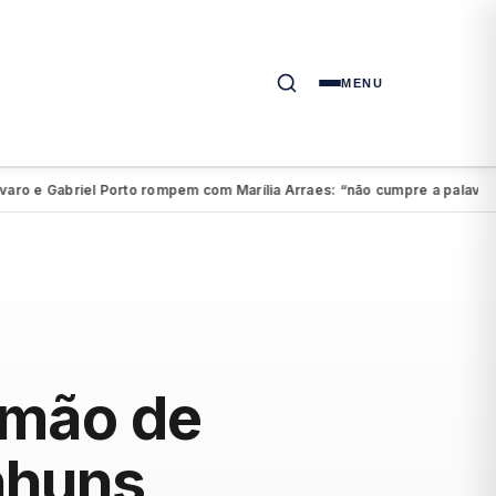
MENU
e Gabriel Porto rompem com Marília Arraes: “não cumpre a palavra”
A
●
rmão de
nhuns