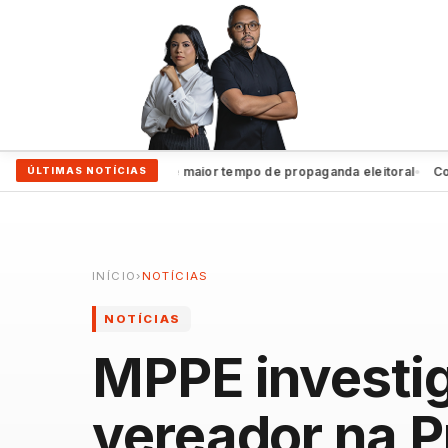
João Campos garante maior tempo de propaganda eleitoral
Coluna 
ÚLTIMAS NOTÍCIAS
●
INÍCIO
›
NOTÍCIAS
NOTÍCIAS
MPPE investi
vereador na P