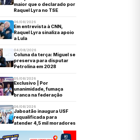
maior que o declarado por
Raquel Lyra no TSE
06/08/2026
Em entrevista à CNN,
Raquel Lyra sinaliza apoio
a Lula
04/08/2026
Coluna da terça: Miguel se
preserva para disputar
Petrolina em 2028
05/08/2026
Exclusivo | Por
unanimidade, fumaça
branca na federação
06/08/2026
Jaboatão inaugura USF
requalificada para
atender 4,5 mil moradores