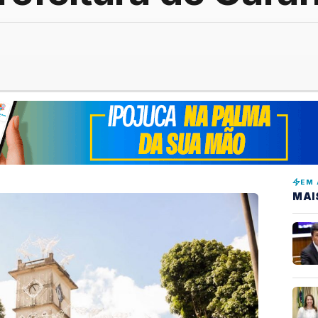
EM 
MAI