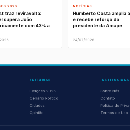
ÕES 2026
NOTÍCIAS
t traz reviravolta:
Humberto Costa amplia 
l supera João
e recebe reforço do
ricamente com 43% a
presidente da Amupe
/2026
24/07/2026
EDITORIAS
INSTITUCIONA
Eleições 2026
Sobre Nós
Cenário Político
Contato
Cidades
Política de Priv
Opinião
Termos de Uso