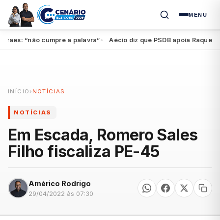
MENU
aes: “não cumpre a palavra”
Aécio diz que PSDB apoia Raquel, mas 
●
INÍCIO
›
NOTÍCIAS
NOTÍCIAS
Em Escada, Romero Sales
Filho fiscaliza PE-45
Américo Rodrigo
29/04/2022 às 07:30