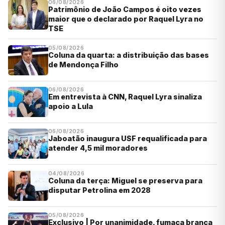
06/08/2026
Patrimônio de João Campos é oito vezes
maior que o declarado por Raquel Lyra no
TSE
05/08/2026
Coluna da quarta: a distribuição das bases
de Mendonça Filho
06/08/2026
Em entrevista à CNN, Raquel Lyra sinaliza
apoio a Lula
06/08/2026
Jaboatão inaugura USF requalificada para
atender 4,5 mil moradores
04/08/2026
Coluna da terça: Miguel se preserva para
disputar Petrolina em 2028
05/08/2026
Exclusivo | Por unanimidade, fumaça branca