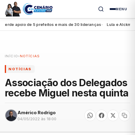
MENU
de apoio de 5 prefeitos e mais de 30 lideranças
Lula e Alckmin ap
●
INÍCIO
›
NOTÍCIAS
NOTÍCIAS
Associação dos Delegados
recebe Miguel nesta quinta
Américo Rodrigo
04/05/2022 às 18:00