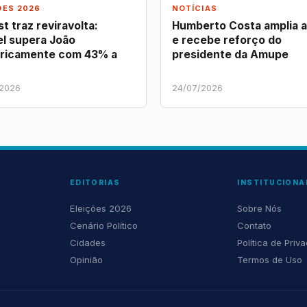
ÕES 2026
NOTÍCIAS
t traz reviravolta:
Humberto Costa amplia 
l supera João
e recebe reforço do
ricamente com 43% a
presidente da Amupe
/2026
24/07/2026
EDITORIAS
INSTITUCIONA
Eleições 2026
Sobre Nós
Cenário Político
Contato
Cidades
Política de Priv
Opinião
Termos de Uso