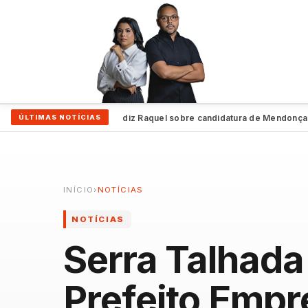
 é o nosso candidato”, diz Raquel sobre candidatura de Mendonça
Adr
ÚLTIMAS NOTÍCIAS
●
INÍCIO
›
NOTÍCIAS
NOTÍCIAS
Serra Talhada 
Prefeito Emp