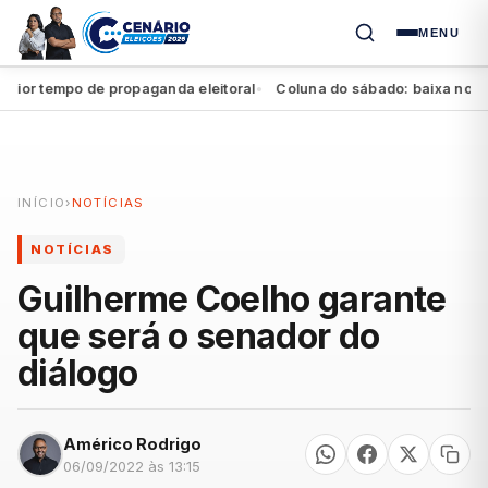
MENU
 tempo de propaganda eleitoral
Coluna do sábado: baixa no Agrest
●
INÍCIO
›
NOTÍCIAS
NOTÍCIAS
Guilherme Coelho garante
que será o senador do
diálogo
Américo Rodrigo
06/09/2022 às 13:15