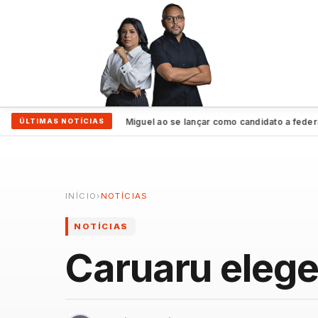
nuam vivos”, assegura Miguel ao se lançar como candidato a federal
ÚLTIMAS NOTÍCIAS
●
INÍCIO
›
NOTÍCIAS
NOTÍCIAS
Caruaru elege