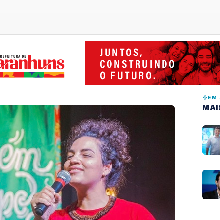
EM 
MAI