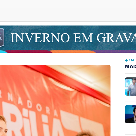
EM 
MAI