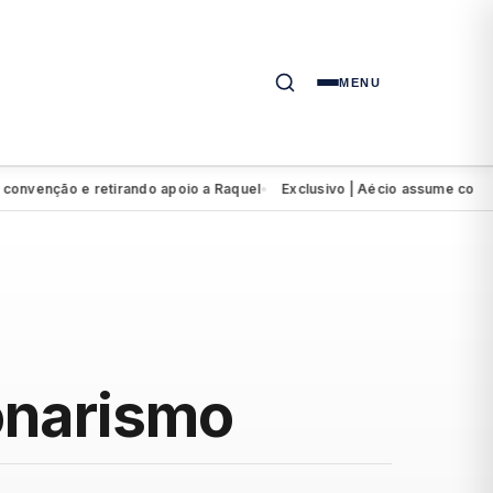
MENU
enção e retirando apoio a Raquel
Exclusivo | Aécio assume comissão
●
onarismo