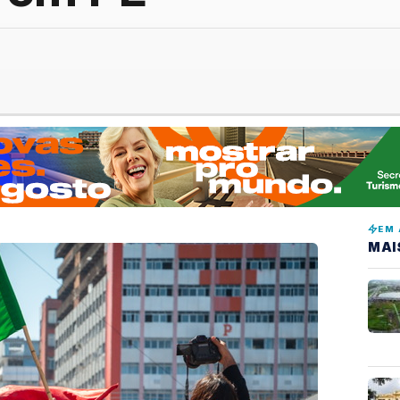
EM 
MAI