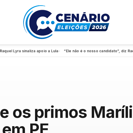
l Lyra sinaliza apoio a Lula
“Ele não é o nosso candidato”, diz Raqu
●
e os primos Maríl
 em PE