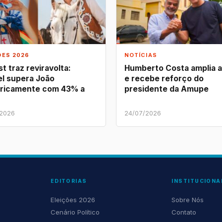
ÕES 2026
NOTÍCIAS
t traz reviravolta:
Humberto Costa amplia 
l supera João
e recebe reforço do
ricamente com 43% a
presidente da Amupe
/2026
24/07/2026
EDITORIAS
INSTITUCIONA
Eleições 2026
Sobre Nós
Cenário Político
Contato