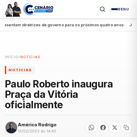
MENU
sentam diretrizes de governo para os próximos quatro anos
João Ca
●
INÍCIO
›
NOTÍCIAS
NOTÍCIAS
Paulo Roberto inaugura
Praça da Vitória
oficialmente
Américo Rodrigo
12/02/2023 às 14:45