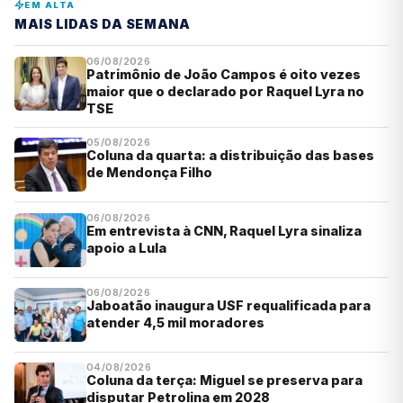
EM ALTA
MAIS LIDAS DA SEMANA
06/08/2026
Patrimônio de João Campos é oito vezes
maior que o declarado por Raquel Lyra no
TSE
05/08/2026
Coluna da quarta: a distribuição das bases
de Mendonça Filho
06/08/2026
Em entrevista à CNN, Raquel Lyra sinaliza
apoio a Lula
06/08/2026
Jaboatão inaugura USF requalificada para
atender 4,5 mil moradores
04/08/2026
Coluna da terça: Miguel se preserva para
disputar Petrolina em 2028