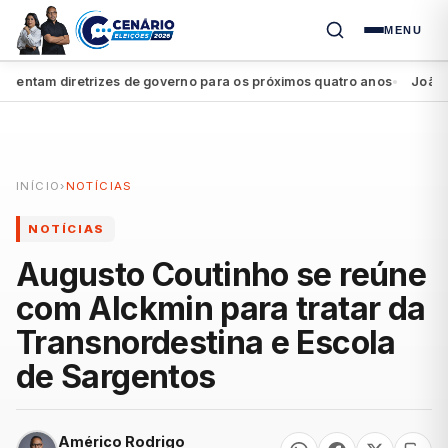
MENU
ntam diretrizes de governo para os próximos quatro anos
João Camp
●
INÍCIO
›
NOTÍCIAS
NOTÍCIAS
Augusto Coutinho se reúne
com Alckmin para tratar da
Transnordestina e Escola
de Sargentos
Américo Rodrigo