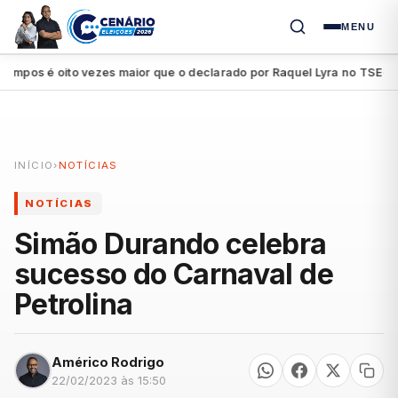
MENU
os é oito vezes maior que o declarado por Raquel Lyra no TSE
Petr
●
INÍCIO
›
NOTÍCIAS
NOTÍCIAS
Simão Durando celebra
sucesso do Carnaval de
Petrolina
Américo Rodrigo
22/02/2023 às 15:50