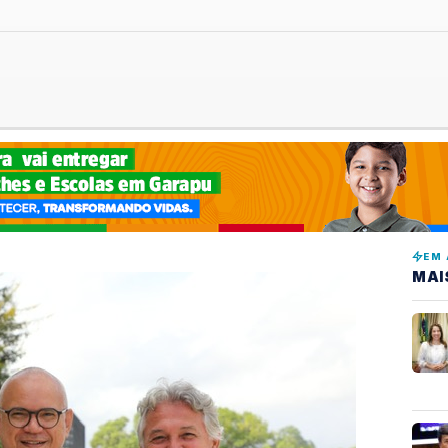
EM 
MAI