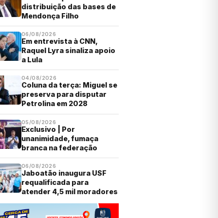
distribuição das bases de
Mendonça Filho
06/08/2026
Em entrevista à CNN,
Raquel Lyra sinaliza apoio
a Lula
04/08/2026
Coluna da terça: Miguel se
preserva para disputar
Petrolina em 2028
05/08/2026
Exclusivo | Por
unanimidade, fumaça
branca na federação
06/08/2026
Jaboatão inaugura USF
requalificada para
atender 4,5 mil moradores