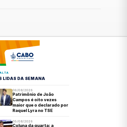
ALTA
S LIDAS DA SEMANA
06/08/2026
Patrimônio de João
Campos é oito vezes
maior que o declarado por
Raquel Lyra no TSE
05/08/2026
Coluna da quarta: a