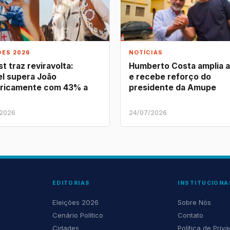
ÕES 2026
NOTÍCIAS
t traz reviravolta:
Humberto Costa amplia 
l supera João
e recebe reforço do
ricamente com 43% a
presidente da Amupe
/2026
24/07/2026
EDITORIAS
INSTITUCIONA
Eleições 2026
Sobre Nós
Cenário Político
Contato
Cidades
Política de Priv