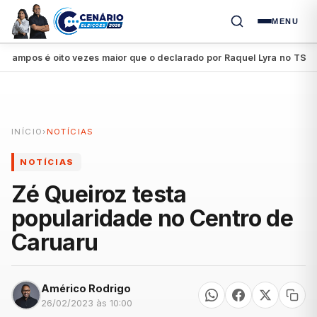
MENU
ampos é oito vezes maior que o declarado por Raquel Lyra no TSE
P
●
INÍCIO
›
NOTÍCIAS
NOTÍCIAS
Zé Queiroz testa
popularidade no Centro de
Caruaru
Américo Rodrigo
26/02/2023 às 10:00