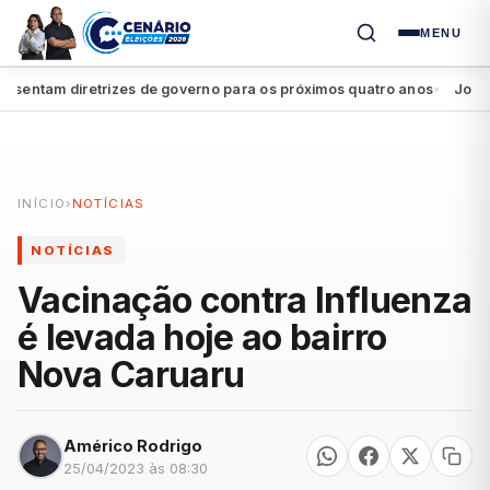
MENU
entam diretrizes de governo para os próximos quatro anos
João Cam
●
INÍCIO
›
NOTÍCIAS
NOTÍCIAS
Vacinação contra Influenza
é levada hoje ao bairro
Nova Caruaru
Américo Rodrigo
25/04/2023 às 08:30