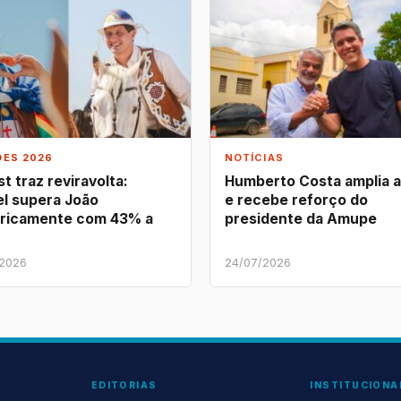
ÕES 2026
NOTÍCIAS
t traz reviravolta:
Humberto Costa amplia 
l supera João
e recebe reforço do
ricamente com 43% a
presidente da Amupe
/2026
24/07/2026
EDITORIAS
INSTITUCIONA