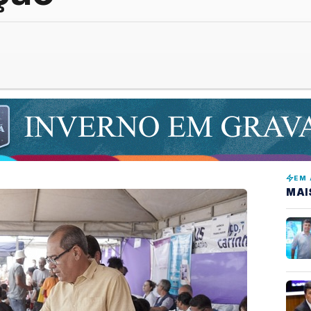
EM 
MAI