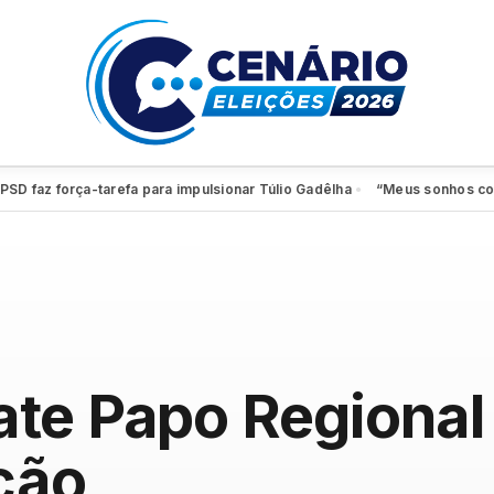
z força-tarefa para impulsionar Túlio Gadêlha
“Meus sonhos continuam 
●
te Papo Regional 
ção