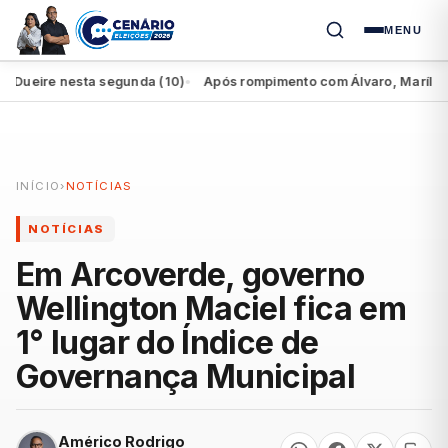
MENU
eire nesta segunda (10)
Após rompimento com Álvaro, Marília perde
●
INÍCIO
›
NOTÍCIAS
NOTÍCIAS
Em Arcoverde, governo
Wellington Maciel fica em
1° lugar do Índice de
Governança Municipal
Américo Rodrigo