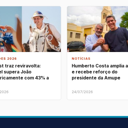
ÕES 2026
NOTÍCIAS
t traz reviravolta:
Humberto Costa amplia 
l supera João
e recebe reforço do
ricamente com 43% a
presidente da Amupe
/2026
24/07/2026