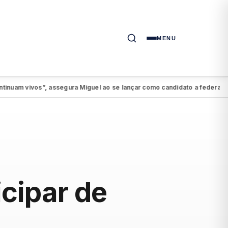
MENU
vivos”, assegura Miguel ao se lançar como candidato a federal
PSDB-
●
icipar de