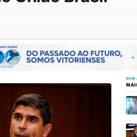
EM 
MAI