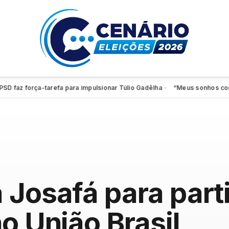
 força-tarefa para impulsionar Túlio Gadêlha
“Meus sonhos continuam 
●
 Josafá para part
o União Brasil