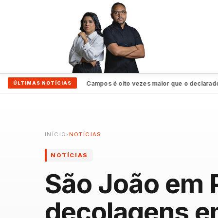
Patrimônio de João Campos é oito vezes maior que o declarado por R
ÚLTIMAS NOTÍCIAS
INÍCIO
›
NOTÍCIAS
NOTÍCIAS
São João em 
decolagens e