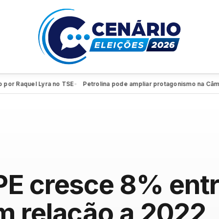
aquel Lyra no TSE
Petrolina pode ampliar protagonismo na Câmara Fe
●
PE cresce 8% entr
m relação a 2022