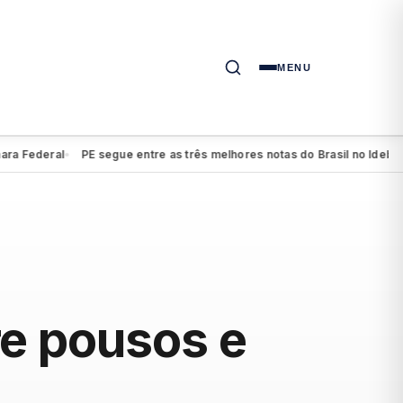
MENU
deral
PE segue entre as três melhores notas do Brasil no Ideb do ens
●
e pousos e