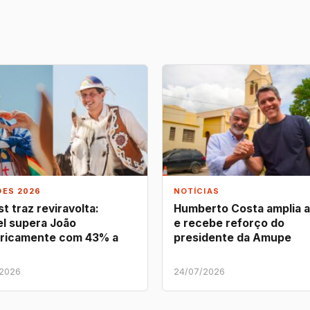
ÕES 2026
NOTÍCIAS
t traz reviravolta:
Humberto Costa amplia 
l supera João
e recebe reforço do
ricamente com 43% a
presidente da Amupe
/2026
24/07/2026