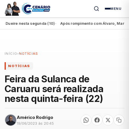
MENU
ueire nesta segunda (10)
Após rompimento com Álvaro, Marília per
●
INÍCIO
›
NOTÍCIAS
NOTÍCIAS
Feira da Sulanca de
Caruaru será realizada
nesta quinta-feira (22)
Américo Rodrigo
19/06/2023 às 20:45