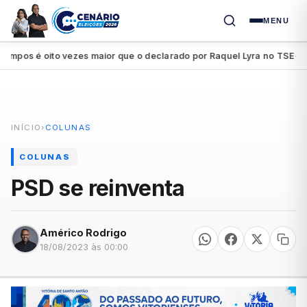
MENU
s é oito vezes maior que o declarado por Raquel Lyra no TSE
Petr
●
INÍCIO
›
COLUNAS
COLUNAS
PSD se reinventa
Américo Rodrigo
18/08/2023 às 00:00