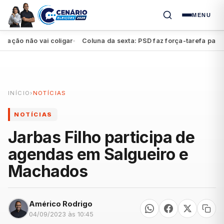
MENU
ão não vai coligar
Coluna da sexta: PSD faz força-tarefa para imp
●
INÍCIO
›
NOTÍCIAS
NOTÍCIAS
Jarbas Filho participa de
agendas em Salgueiro e
Machados
Américo Rodrigo
04/09/2023 às 10:45