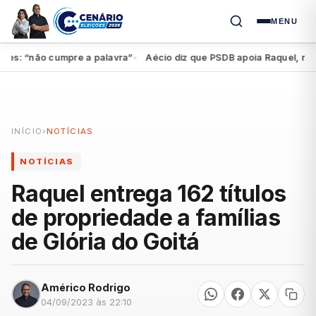
MENU
: “não cumpre a palavra”
Aécio diz que PSDB apoia Raquel, mas fed
●
INÍCIO
›
NOTÍCIAS
NOTÍCIAS
Raquel entrega 162 títulos
de propriedade a famílias
de Glória do Goitá
Américo Rodrigo
04/09/2023 às 22:10