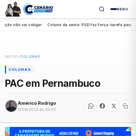
MENU
 não vai coligar
Coluna da sexta: PSD faz força-tarefa para impul
●
INÍCIO
›
COLUNAS
COLUNAS
PAC em Pernambuco
Américo Rodrigo
11/09/2023 às 00:00