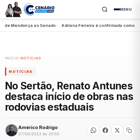
MENU
o de Mendonça ao Senado
Adriana Ferreira é confirmada como prime
●
INÍCIO
›
NOTÍCIAS
NOTÍCIAS
No Sertão, Renato Antunes
destaca início de obras nas
rodovias estaduais
Américo Rodrigo
27/09/2023 às 20:55