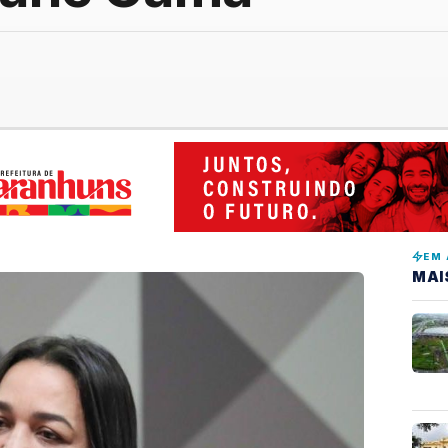
EM 
MAI