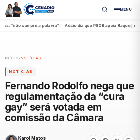
MENU
: “não cumpre a palavra”
Aécio diz que PSDB apoia Raquel, mas fed
●
INÍCIO
›
NOTÍCIAS
NOTÍCIAS
Fernando Rodolfo nega que
regulamentação da “cura
gay” será votada em
comissão da Câmara
Karol Matos