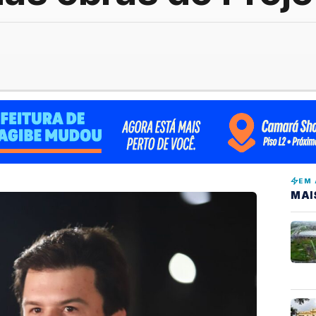
EM 
MAI