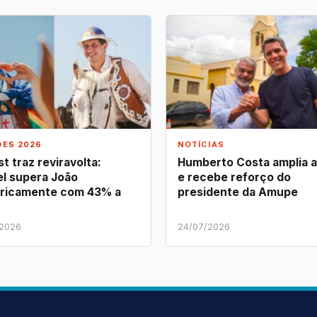
ÕES 2026
NOTÍCIAS
t traz reviravolta:
Humberto Costa amplia 
l supera João
e recebe reforço do
ricamente com 43% a
presidente da Amupe
/2026
24/07/2026