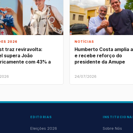
ÕES 2026
NOTÍCIAS
t traz reviravolta:
Humberto Costa amplia 
l supera João
e recebe reforço do
ricamente com 43% a
presidente da Amupe
/2026
24/07/2026
EDITORIAS
INSTITUCIONA
Eleições 2026
Sobre Nós