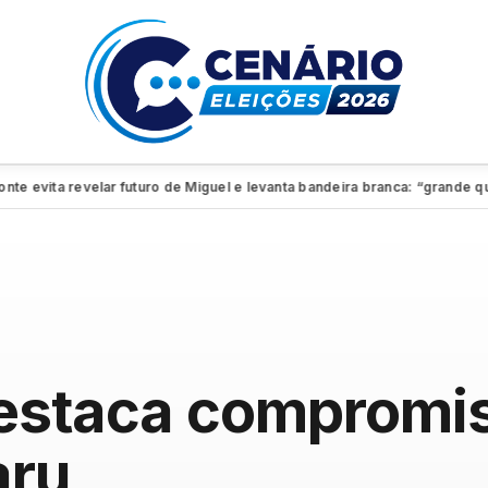
vita revelar futuro de Miguel e levanta bandeira branca: “grande quadro
destaca compromi
aru