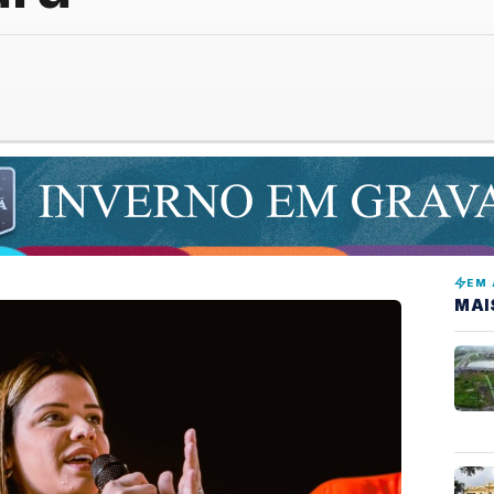
EM 
MAI