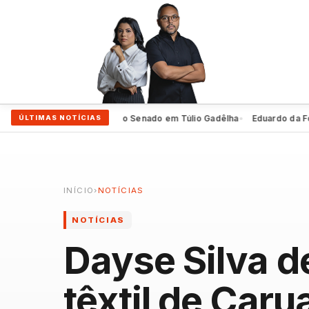
eiro oficializa 2º voto ao Senado em Túlio Gadêlha
Eduardo da Fonte e
ÚLTIMAS NOTÍCIAS
●
INÍCIO
›
NOTÍCIAS
NOTÍCIAS
Dayse Silva 
têxtil de Caru